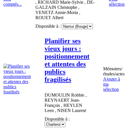
,
RICHARD
Marie-Sylvie
,
DE-
sélection
GALZAIN
Christophe
,
VENETZ
Annie-Moria
,
ROUET
Albert
Disponible à :
Planifier ses
vieux jours :
positionnement
et attentes des
Mémoires/
publics
études/actes
fragilisés
Ajouter à
ma
sélection
DUMOULIN
Robbie
,
REYNAERT
Jean-
François
,
HEYLEN
Leen
,
NISEN
Laurent
Disponible à :