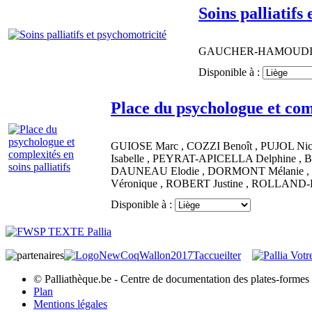
Soins palliatifs
GAUCHER-HAMOUD
Disponible à :
Place du psychologue et comp
GUIOSE
Marc
,
COZZI
Benoît
,
PUJOL
Ni
Isabelle
,
PEYRAT-APICELLA
Delphine
,
B
DAUNEAU
Elodie
,
DORMONT
Mélanie
,
Véronique
,
ROBERT
Justine
,
ROLLAND-
Disponible à :
© Palliathèque.be - Centre de documentation des plates-formes d
Plan
Mentions légales