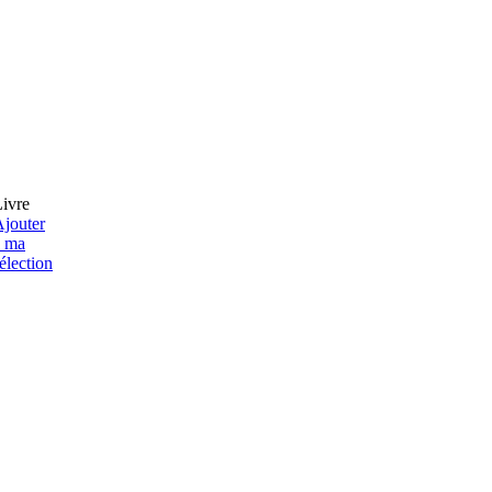
ivre
jouter
à ma
élection