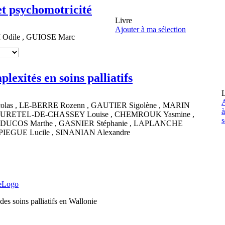
 et psychomotricité
Livre
Ajouter à ma sélection
I
Odile
,
GUIOSE
Marc
lexités en soins palliatifs
L
A
colas
,
LE-BERRE
Rozenn
,
GAUTIER
Sigolène
,
MARIN
URETEL-DE-CHASSEY
Louise
,
CHEMROUK
Yasmine
,
s
DUCOS
Marthe
,
GASNIER
Stéphanie
,
LAPLANCHE
PIEGUE
Lucile
,
SINANIAN
Alexandre
es soins palliatifs en Wallonie