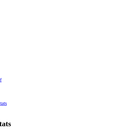
f
tats
tats