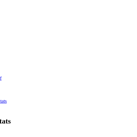
f
tats
tats