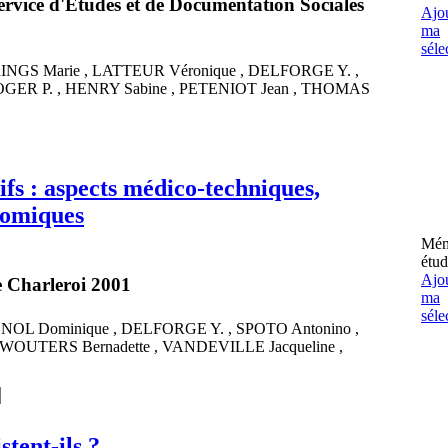
 service d'Etudes et de Documentation Sociales
Ajou
ma
séle
RINGS
Marie
,
LATTEUR
Véronique
,
DELFORGE
Y.
,
OGER
P.
,
HENRY
Sabine
,
PETENIOT
Jean
,
THOMAS
tifs : aspects médico-techniques,
nomiques
Mém
étud
Ajou
e Charleroi 2001
ma
séle
GNOL
Dominique
,
DELFORGE
Y.
,
SPOTO
Antonino
,
WOUTERS
Bernadette
,
VANDEVILLE
Jacqueline
,
stent-ils ?