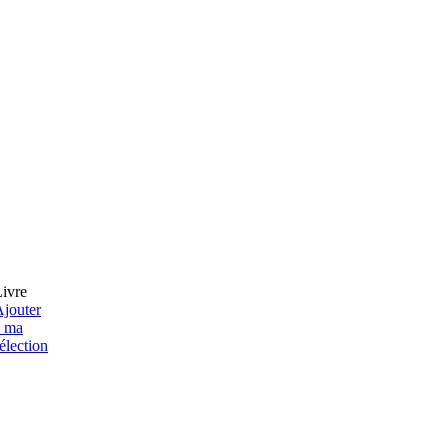
ivre
jouter
à ma
élection