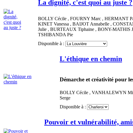
La dignité, c'est quoi au juste ?
BOLLY
Cécile
,
FOURNY
Marc
,
HERMANT
P
KINET
Vanessa
,
BAIJOT
Annabelle
,
CONSTA
Julie
,
BURTEAUX
Tiphaine
,
BONY-MATHIS
TSHIBANDA
Pie
Disponible à :
L'éthique en chemin
Démarche et créativité pour le
BOLLY
Cécile
,
VANHALEWYN
Mi
Serge
Disponible à :
Pouvoir et vulnérabilité, am