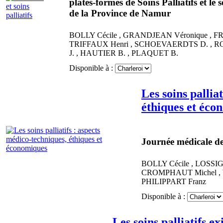
plates-formes de Soins Palliatifs et le
de la Province de Namur
BOLLY
Cécile
,
GRANDJEAN
Véronique
,
F
TRIFFAUX
Henri
,
SCHOEVAERDTS
D.
,
R
J.
,
HAUTIER
B.
,
PLAQUET
B.
Disponible à :
Les soins pallia
éthiques et éco
Journée médicale d
BOLLY
Cécile
,
LOSSI
CROMPHAUT
Michel
,
PHILIPPART
Franz
Disponible à :
Les soins palliatifs exi