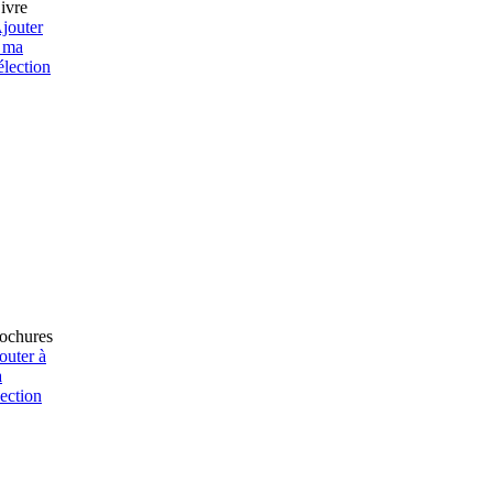
ivre
jouter
 ma
élection
ochures
outer à
a
lection