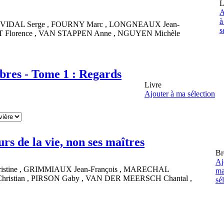
L
A
à
VIDAL
Serge
,
FOURNY
Marc
,
LONGNEAUX
Jean-
s
T
Florence
,
VAN STAPPEN
Anne
,
NGUYEN
Michèle
bres - Tome 1 : Regards
Livre
Ajouter à ma sélection
rs de la vie, non ses maîtres
Br
Aj
istine
,
GRIMMIAUX
Jean-François
,
MARECHAL
m
hristian
,
PIRSON
Gaby
,
VAN DER MEERSCH
Chantal
,
sé