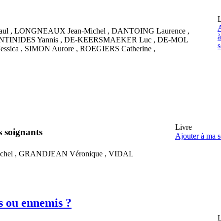
L
A
aul
,
LONGNEAUX
Jean-Michel
,
DANTOING
Laurence
,
NTINIDES
Yannis
,
DE-KEERSMAEKER
Luc
,
DE-MOL
s
Jessica
,
SIMON
Aurore
,
ROEGIERS
Catherine
,
Livre
s soignants
Ajouter à ma s
chel
,
GRANDJEAN
Véronique
,
VIDAL
is ou ennemis ?
L