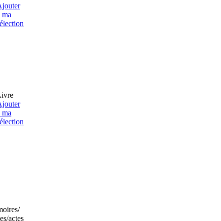
jouter
à ma
élection
ivre
jouter
à ma
élection
oires/
es/actes