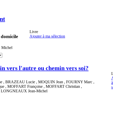
nt
Livre
 domicile
Ajouter à ma sélection
N
Michel
n vers l'autre ou chemin vers soi?
L
A
ue
,
BRAZEAU
Lucie
,
MOQUIN
Jean
,
FOURNY
Marc
,
que
,
MOFFART
Françoise
,
MOFFART
Christian
,
s
,
LONGNEAUX
Jean-Michel