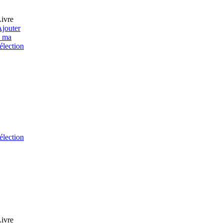
ivre
jouter
à ma
élection
élection
ivre