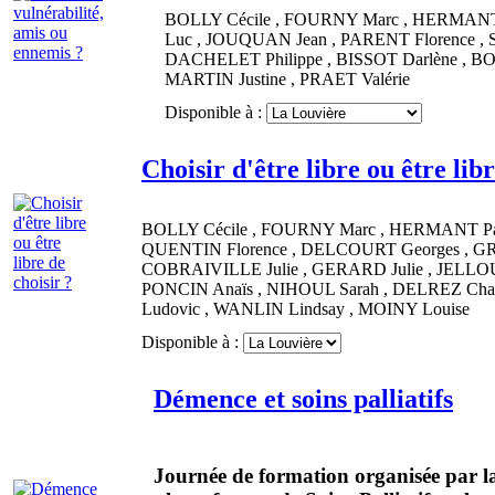
BOLLY
Cécile
,
FOURNY
Marc
,
HERMAN
Luc
,
JOUQUAN
Jean
,
PARENT
Florence
,
DACHELET
Philippe
,
BISSOT
Darlène
,
B
MARTIN
Justine
,
PRAET
Valérie
Disponible à :
Choisir d'être libre ou être libr
BOLLY
Cécile
,
FOURNY
Marc
,
HERMANT
P
QUENTIN
Florence
,
DELCOURT
Georges
,
G
COBRAIVILLE
Julie
,
GERARD
Julie
,
JELLO
PONCIN
Anaïs
,
NIHOUL
Sarah
,
DELREZ
Cha
Ludovic
,
WANLIN
Lindsay
,
MOINY
Louise
Disponible à :
Démence et soins palliatifs
Journée de formation organisée par la 