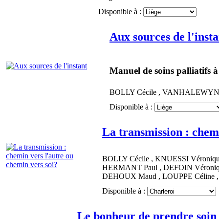
Disponible à :
Aux sources de l'insta
Manuel de soins palliatifs à
BOLLY
Cécile
,
VANHALEWY
Disponible à :
La transmission : chemi
BOLLY
Cécile
,
KNUESSI
Véroniq
HERMANT
Paul
,
DEFOIN
Véroni
DEHOUX
Maud
,
LOUPPE
Céline
Disponible à :
Le bonheur de prendre soin