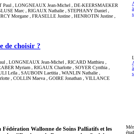
A
T
Paul
,
LONGNEAUX
Jean-Michel
,
DE-KEERSMAEKER
SLUSE
Marc
,
RIGAUX
Nathalie
,
STEPHANY
Daniel
,
s
ORCY
Morgane
,
FRASELLE
Justine
,
HENROTIN
Justine
,
e de choisir ?
L
aul
,
LONGNEAUX
Jean-Michel
,
RICARD
Matthieu
,
A
RABER
Myriam
,
RIGAUX
Charlotte
,
SOYER
Cynthia
,
ULI
Leïla
,
SAUBOIN
Laetitia
,
WANLIN
Nathalie
,
s
rlotte
,
COLLIN
Maeva
,
GOIRE
Jonathan
,
VILLANCE
Mém
Fédération Wallonne de Soins Palliatifs et les
étud