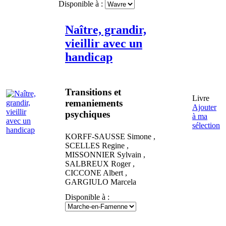
Disponible à :
Naître, grandir,
vieillir avec un
handicap
Transitions et
Livre
remaniements
Ajouter
psychiques
à ma
sélection
KORFF-SAUSSE
Simone
,
SCELLES
Regine
,
MISSONNIER
Sylvain
,
SALBREUX
Roger
,
CICCONE
Albert
,
GARGIULO
Marcela
Disponible à :