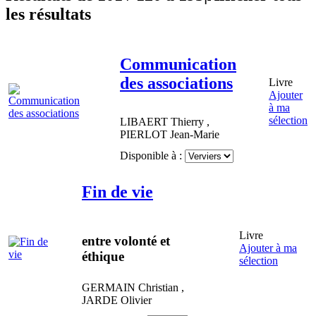
les résultats
Communication
des associations
Livre
Ajouter
à ma
sélection
LIBAERT
Thierry
,
PIERLOT
Jean-Marie
Disponible à :
Fin de vie
Livre
entre volonté et
Ajouter à ma
éthique
sélection
GERMAIN
Christian
,
JARDE
Olivier