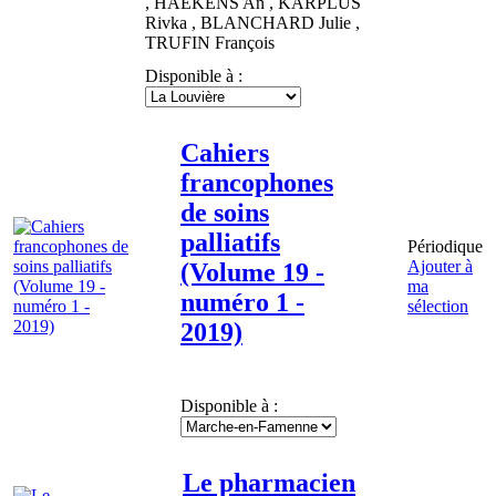
,
HAEKENS
An
,
KARPLUS
Rivka
,
BLANCHARD
Julie
,
TRUFIN
François
Disponible à :
Cahiers
francophones
de soins
palliatifs
Périodique
Ajouter à
(Volume 19 -
ma
numéro 1 -
sélection
2019)
Disponible à :
Le pharmacien