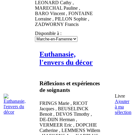
LEONARD
Cathy
,
MARECHAL
Pauline
,
BARO
Vincent
,
FONTAINE
Lorraine
,
PILLON
Sophie
,
ZADWORNY
Francis
Disponible à :
Euthanasie,
l'envers du décor
Réflexions et expériences
de soignants
Livre
Ajouter
FRINGS
Marie
,
RICOT
à ma
Jacques
,
BEUSELINCK
sélection
Benoit
,
DEVOS
Timothy
,
DE-DIJN
Herman
,
VERMEER
Eric
,
DOPCHIE
Catherine
,
LEMMENS
Willem