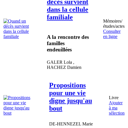
décès survient
dans la cellule
familiale
Mémoires/
études/actes
Consulter
A la rencontre des
en ligne
familles
endeuillées
GALER
Lola
,
HACHEZ
Damien
Propositions
pour une vie
Livre
digne jusqu'au
Ajouter
bout
à ma
sélection
DE-HENNEZEL
Marie