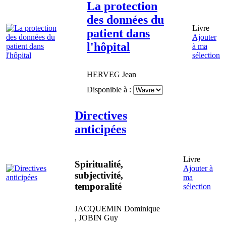
La protection
des données du
Livre
patient dans
Ajouter
l'hôpital
à ma
sélection
HERVEG
Jean
Disponible à :
Directives
anticipées
Livre
Spiritualité,
Ajouter à
subjectivité,
ma
temporalité
sélection
JACQUEMIN
Dominique
,
JOBIN
Guy