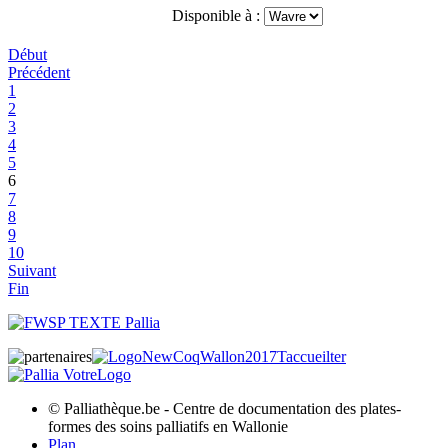
Disponible à :
Début
Précédent
1
2
3
4
5
6
7
8
9
10
Suivant
Fin
© Palliathèque.be - Centre de documentation des plates-
formes des soins palliatifs en Wallonie
Plan