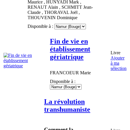
Maurice
,
HUNYADI
Mark
,
RENAUT
Alain
,
SCHMITT
Jean-
Claude
,
THORAVAL
Joël
,
THOUVENIN
Dominique
Disponible à :
Fin de vie en
établissement
Livre
gériatrique
Ajouter
à ma
sélection
FRANCOEUR
Marie
Disponible à :
La révolution
transhumaniste
Comment la