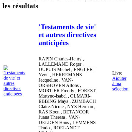
les résultats
'Testaments de vie'
et autres directives
anticipées
RAPIN
Charles-Henry
,
LALLEMAND
Roger
,
DUPUIS
Michel
,
ENGLERT
Livre
Yvon
,
HERREMANS
Ajouter
Jacqueline
,
VAN-
à ma
ORSHOVEN
Alfons
,
sélection
MORTIER
Freddy
,
FOREST
Martyne-Isabel
,
OLMARI-
EBBING
Maya
,
ZUMBACH
Claire-Nicole
,
NYS
Herman
,
RAS
Koen
,
BETANCOR
Juana Theresa
,
VAN-
DELDEN
Hans
,
LEMMENS
Trudo
,
ROELANDT