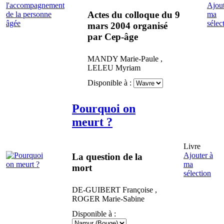
Ajout
Actes du colloque du 9
ma
sélec
mars 2004 organisé
par Cep-âge
MANDY
Marie-Paule
,
LELEU
Myriam
Disponible à :
Pourquoi on
meurt ?
Livre
Ajouter à
La question de la
ma
mort
sélection
DE-GUIBERT
Françoise
,
ROGER
Marie-Sabine
Disponible à :