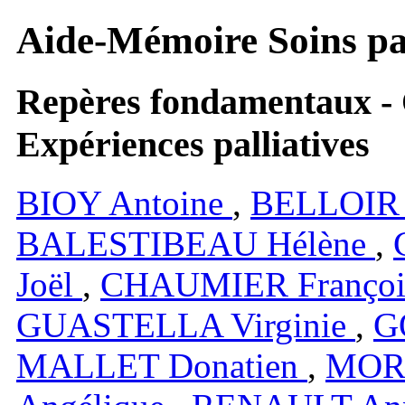
Aide-Mémoire Soins pal
Repères fondamentaux - Q
Expériences palliatives
BIOY
Antoine
,
BELLOI
BALESTIBEAU
Hélène
,
Joël
,
CHAUMIER
Françoi
GUASTELLA
Virginie
,
G
MALLET
Donatien
,
MOR